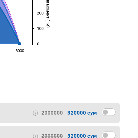
Крутящий момент (Нм)
200
100
0
8000
)
2000000
320000 сум
2000000
320000 сум