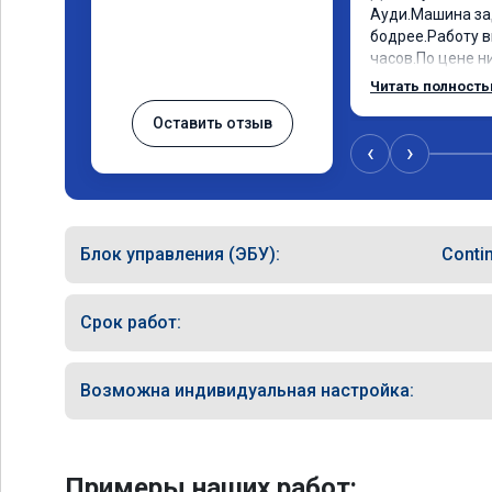
Ауди.Машина за
бодрее.Работу в
часов.По цене ни
как договаривал
Читать полност
работы возникал
Оставить отзыв
консультировал 
знаю,куда ехать
‹
›
авто.Однозначн
как грамотного 
Блок управления (ЭБУ):
Conti
Срок работ:
Возможна индивидуальная настройка:
Примеры наших работ: