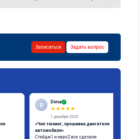
Записаться
Задать вопрос
Dima
✓
D
★
★
★
★
★
1 декабря 2025
еля
«Чип тюнинг, прошивка двигателя
автомобиля»
 
Стейдж1 и евро2 все сделали 