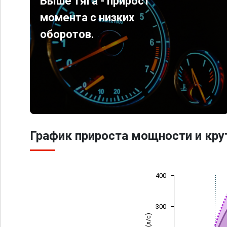
Выше тяга - прирост
момента с низких
оборотов.
График прироста мощности и кр
400
300