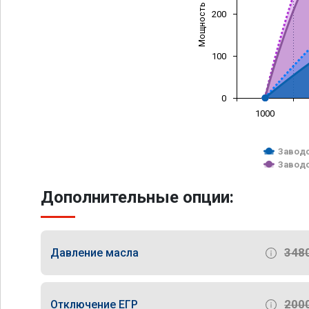
Мощность (л/с)
200
100
0
1000
Заводс
Заводс
Дополнительные опции:
348
Давление масла
200
Отключение ЕГР