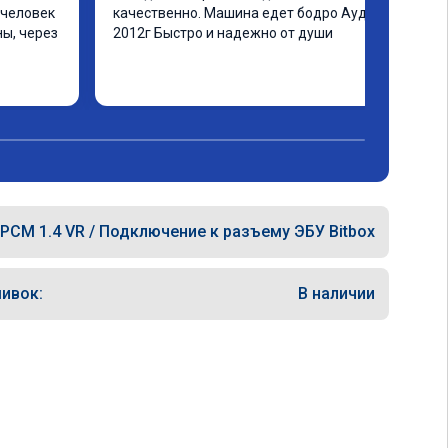
человек 
качественно. Машина едет бодро Ауди а4 
ы, через 
2012г Быстро и надежно от души
ашинка 
 ранее в 
ать не 
еще раз 
PCM 1.4 VR / Подключение к разъему ЭБУ Bitbox
ивок:
В наличии