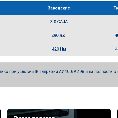
Заводские
Т
3.0 CAJA
290 л.с.
4
420 Нм
4
лько при условии ⛽ заправки АИ100/АИ98 и на полность