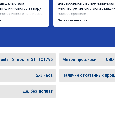
дышала,стала 
договорились о встрече,приехал 
ыполнил быстро,за пару 
меня встретил, снял логи с машин
чего лишнего не взял,всё 
час все прошили.

ись заранее.После 
Арман спасибо тебе огромное, м
ью
Читать полностью
и вопросы,всегда 
по летела а не поехала! Как писал
и был на связи.Теперь 
личку Арману смерть с косой догн
 в случае поломки 
может 🤣машина едет не в себя, 
о рекомендую Алексея 
спасибо вам!!!!!!!
специалиста!
nental_Simos_8_31_TC1796
Метод прошивки:
OBD 
2-3 часа
Наличие откатанных прош
Да, без доплат