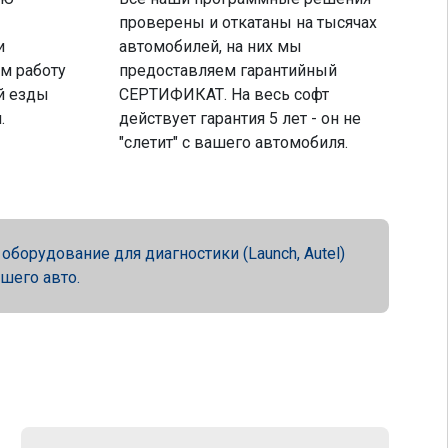
проверены и откатаны на тысячах
и
автомобилей, на них мы
м работу
предоставляем гарантийный
й езды
СЕРТИФИКАТ. На весь софт
.
действует гарантия 5 лет - он не
"слетит" с вашего автомобиля.
орудование для диагностики (Launch, Autel)
ашего авто.