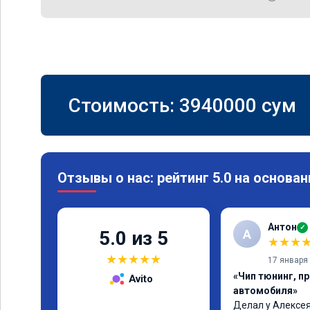
Стоимость:
3940000
сум
Отзывы о нас: рейтинг 5.0 на основан
Антон
✓
А
5.0 из 5
★
★
★
★
★
★
★
★
17 января
«Чип тюнинг, п
Avito
автомобиля»
Делал у Алексея