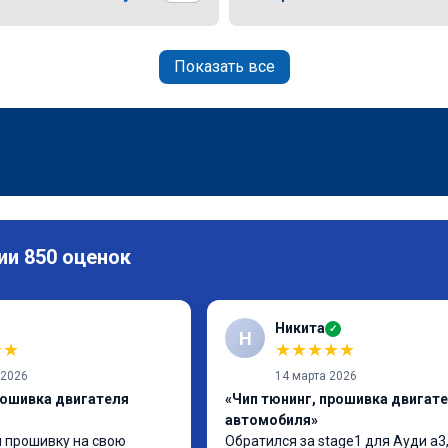
Показать все
ии 850 оценок
Никита
✓
Н
★
★
★
★
★
★
★
 2026
14 марта 2026
рошивка двигателя
«Чип тюнинг, прошивка двигат
автомобиля»
 прошивку на свою 
Обратился за stage1 для Ауди а3,