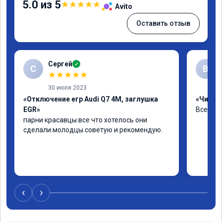
5.0 из 5
★
★
★
★
★
Avito
Оставить отзыв
Сергей
✓
С
В
★
★
★
★
★
30 июля 2023
«Отключение егр Audi Q7 4M, заглушка
«Чип тю
EGR»
Все хор
парни красавцы.все что хотелось они 
сделали.молодцы.советую и рекомендую.
‹
›