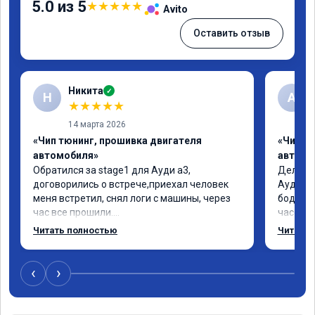
5.0 из 5
★
★
★
★
★
Avito
Оставить отзыв
Никита
✓
Н
А
★
★
★
★
★
14 марта 2026
«Чип тюнинг, прошивка двигателя
«Чип т
автомобиля»
автомо
Обратился за stage1 для Ауди а3, 
Делал у
договорились о встрече,приехал человек 
Ауди.Ма
меня встретил, снял логи с машины, через 
бодрее.
час все прошили.

часов.П
Арман спасибо тебе огромное, машинка по 
как дог
Читать полностью
Читать 
летела а не поехала! Как писал ранее в 
возника
личку Арману смерть с косой догнать не 
и был н
может 🤣машина едет не в себя, еще раз 
случае 
‹
›
спасибо вам!!!!!!!
рекомен
специал