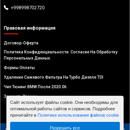
+998998702720
Правовая информация
Договор-Оферта
Политика Конфиденциальности. Согласие На Обработку
Персональных Данных.
Формы Оплаты
Удаление Сажевого Фильтра На Турбо Дизеле TDI
Чип Тюнинг BMW После 2020.06
Заказать Звонок
Сайт использует файлы cookie. Они необходимы для
оптимальной работы сайтов и сервисов. Подробнее
прочитайте в
Политике использования файлов cookie
Разрешить все
© 2010 - 2026 Чип тюнинг в Узбекистане - Автосервис