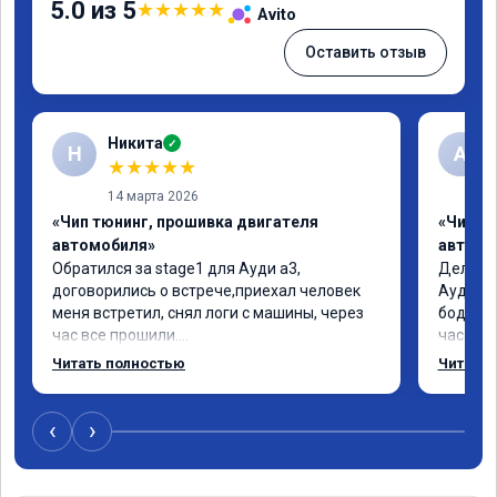
5.0 из 5
★
★
★
★
★
Avito
Оставить отзыв
Никита
✓
Н
А
★
★
★
★
★
14 марта 2026
«Чип тюнинг, прошивка двигателя
«Чип т
автомобиля»
автомо
Обратился за stage1 для Ауди а3, 
Делал у
договорились о встрече,приехал человек 
Ауди.Ма
меня встретил, снял логи с машины, через 
бодрее.
час все прошили.

часов.П
Арман спасибо тебе огромное, машинка по 
как дог
Читать полностью
Читать 
летела а не поехала! Как писал ранее в 
возника
личку Арману смерть с косой догнать не 
и был н
может 🤣машина едет не в себя, еще раз 
случае 
‹
›
спасибо вам!!!!!!!
рекомен
специал