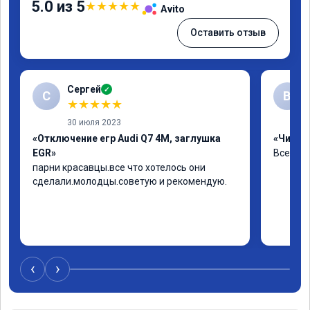
5.0 из 5
★
★
★
★
★
Avito
Оставить отзыв
Сергей
✓
С
В
★
★
★
★
★
30 июля 2023
«Отключение егр Audi Q7 4M, заглушка
«Чип тю
EGR»
Все хор
парни красавцы.все что хотелось они 
сделали.молодцы.советую и рекомендую.
‹
›