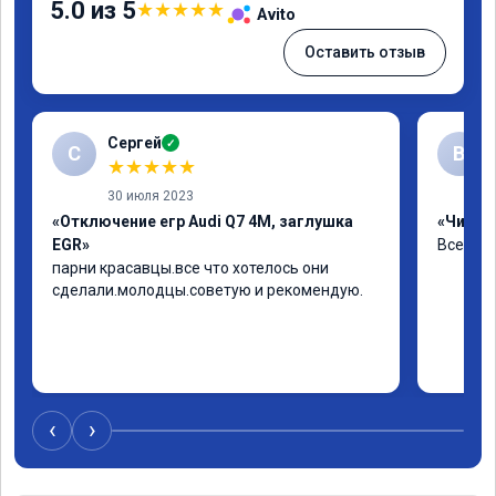
5.0 из 5
★
★
★
★
★
Avito
Оставить отзыв
Сергей
✓
С
В
★
★
★
★
★
30 июля 2023
«Отключение егр Audi Q7 4M, заглушка
«Чип тю
EGR»
Все хор
парни красавцы.все что хотелось они 
сделали.молодцы.советую и рекомендую.
‹
›